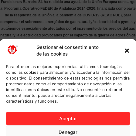
Fundiciones Barreiro SL ha recibido una ayuda de la Unión Europea con cargo
al Programa Operativo FEDER de Andalucía 2014-2020, financiada como parte
de la respuesta de la Unión a la pandemia de COVID-19 (REACT-UE), para
compensar el sobrecoste energético de gas natural y/o electricidad a pymes y
autónomos especialmente afectados por el incremento de los precios del gas
natural y la electricidad provocados por el impacto de la guerra de agresión de
Rusia contra Ucrania.
Gestionar el consentimiento
de las cookies
Para ofrecer las mejores experiencias, utilizamos tecnologías
como las cookies para almacenar y/o acceder a la información del
dispositivo. El consentimiento de estas tecnologías nos permitirá
procesar datos como el comportamiento de navegación o las
identificaciones únicas en este sitio. No consentir o retirar el
consentimiento, puede afectar negativamente a ciertas
características y funciones.
Aceptar
Denegar