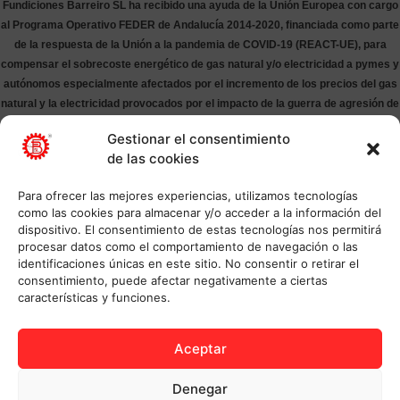
Fundiciones Barreiro SL ha recibido una ayuda de la Unión Europea con cargo
al Programa Operativo FEDER de Andalucía 2014-2020, financiada como parte
de la respuesta de la Unión a la pandemia de COVID-19 (REACT-UE), para
compensar el sobrecoste energético de gas natural y/o electricidad a pymes y
autónomos especialmente afectados por el incremento de los precios del gas
natural y la electricidad provocados por el impacto de la guerra de agresión de
Rusia contra Ucrania.
Gestionar el consentimiento
de las cookies
Para ofrecer las mejores experiencias, utilizamos tecnologías
como las cookies para almacenar y/o acceder a la información del
dispositivo. El consentimiento de estas tecnologías nos permitirá
procesar datos como el comportamiento de navegación o las
identificaciones únicas en este sitio. No consentir o retirar el
consentimiento, puede afectar negativamente a ciertas
características y funciones.
Aceptar
Denegar