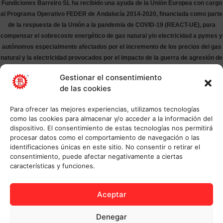
Fundiciones Barreiro SL ha recibido una ayuda de la Unión Europea con cargo
al Programa Operativo FEDER de Andalucía 2014-2020, financiada como parte
de la respuesta de la Unión a la pandemia de COVID-19 (REACT-UE), para
compensar el sobrecoste energético de gas natural y/o electricidad a pymes y
autónomos especialmente afectados por el incremento de los precios del gas
natural y la electricidad provocados por el impacto de la guerra de agresión de
Rusia contra Ucrania.
Gestionar el consentimiento
de las cookies
Para ofrecer las mejores experiencias, utilizamos tecnologías
como las cookies para almacenar y/o acceder a la información del
dispositivo. El consentimiento de estas tecnologías nos permitirá
procesar datos como el comportamiento de navegación o las
identificaciones únicas en este sitio. No consentir o retirar el
consentimiento, puede afectar negativamente a ciertas
características y funciones.
Aceptar
Denegar