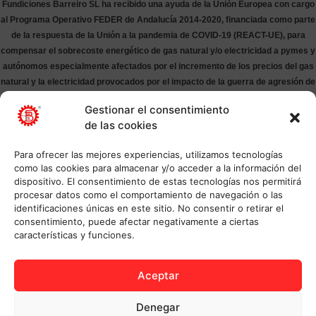
Fundiciones Barreiro SL ha recibido una ayuda de la Unión Europea con cargo
al Programa Operativo FEDER de Andalucía 2014-2020, financiada como parte
de la respuesta de la Unión a la pandemia de COVID-19 (REACT-UE), para
compensar el sobrecoste energético de gas natural y/o electricidad a pymes y
autónomos especialmente afectados por el incremento de los precios del gas
natural y la electricidad provocados por el impacto de la guerra de agresión de
Rusia contra Ucrania.
Gestionar el consentimiento
de las cookies
Para ofrecer las mejores experiencias, utilizamos tecnologías
como las cookies para almacenar y/o acceder a la información del
dispositivo. El consentimiento de estas tecnologías nos permitirá
procesar datos como el comportamiento de navegación o las
identificaciones únicas en este sitio. No consentir o retirar el
consentimiento, puede afectar negativamente a ciertas
características y funciones.
Aceptar
Denegar