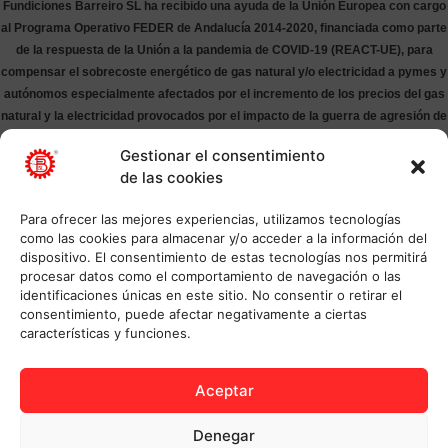
Fundiciones Barreiro SL ha recibido una ayuda de la Unión Europea con cargo
al Programa Operativo FEDER de Andalucía 2014-2020, financiada como parte
de la respuesta de la Unión a la pandemia de COVID-19 (REACT-UE), para
compensar el sobrecoste energético de gas natural y/o electricidad a pymes y
autónomos especialmente afectados por el incremento de los precios del gas
natural y la electricidad provocados por el impacto de la guerra de agresión de
Rusia contra Ucrania.
Gestionar el consentimiento
de las cookies
Para ofrecer las mejores experiencias, utilizamos tecnologías
como las cookies para almacenar y/o acceder a la información del
dispositivo. El consentimiento de estas tecnologías nos permitirá
procesar datos como el comportamiento de navegación o las
identificaciones únicas en este sitio. No consentir o retirar el
consentimiento, puede afectar negativamente a ciertas
características y funciones.
Aceptar
Denegar