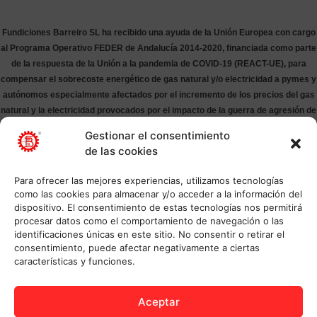
Fundiciones Barreiro SL ha recibido una ayuda de la Unión Europea con cargo
al Programa Operativo FEDER de Andalucía 2014-2020, financiada como parte
de la respuesta de la Unión a la pandemia de COVID-19 (REACT-UE), para
compensar el sobrecoste energético de gas natural y/o electricidad a pymes y
autónomos especialmente afectados por el incremento de los precios del gas
natural y la electricidad provocados por el impacto de la guerra de agresión de
Rusia contra Ucrania.
Gestionar el consentimiento
de las cookies
Para ofrecer las mejores experiencias, utilizamos tecnologías
como las cookies para almacenar y/o acceder a la información del
dispositivo. El consentimiento de estas tecnologías nos permitirá
procesar datos como el comportamiento de navegación o las
identificaciones únicas en este sitio. No consentir o retirar el
consentimiento, puede afectar negativamente a ciertas
características y funciones.
Aceptar