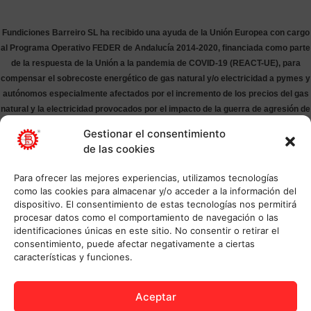
Fundiciones Barreiro SL ha recibido una ayuda de la Unión Europea con cargo
al Programa Operativo FEDER de Andalucía 2014-2020, financiada como parte
de la respuesta de la Unión a la pandemia de COVID-19 (REACT-UE), para
compensar el sobrecoste energético de gas natural y/o electricidad a pymes y
autónomos especialmente afectados por el incremento de los precios del gas
natural y la electricidad provocados por el impacto de la guerra de agresión de
Rusia contra Ucrania.
Gestionar el consentimiento
de las cookies
Para ofrecer las mejores experiencias, utilizamos tecnologías
como las cookies para almacenar y/o acceder a la información del
dispositivo. El consentimiento de estas tecnologías nos permitirá
procesar datos como el comportamiento de navegación o las
identificaciones únicas en este sitio. No consentir o retirar el
consentimiento, puede afectar negativamente a ciertas
características y funciones.
Aceptar